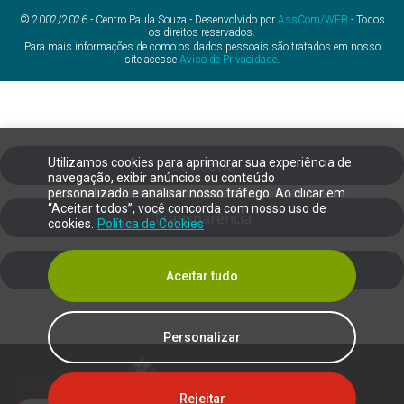
© 2002/2026 - Centro Paula Souza - Desenvolvido por
AssCom/WEB
- Todos
os direitos reservados.
Para mais informações de como os dados pessoais são tratados em nosso
site acesse
Aviso de Privacidade
.
Utilizamos cookies para aprimorar sua experiência de
Ouvidoria
navegação, exibir anúncios ou conteúdo
personalizado e analisar nosso tráfego. Ao clicar em
“Aceitar todos”, você concorda com nosso uso de
Transparência
cookies.
Política de Cookies
SIC
Aceitar tudo
Personalizar
FILTRO DE DALTONISMO
Rejeitar