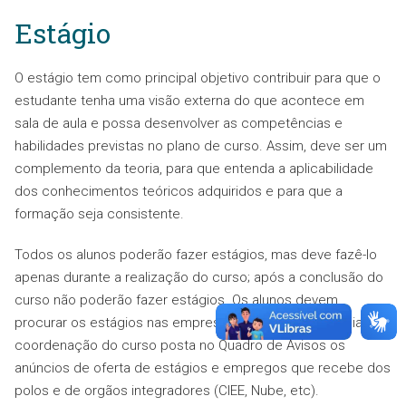
O
Histórico Escolar
será enviado para a sua
ETEC
Estágio
Polo
em até 90 dias a partir do
Resultado Final do
Exame Presencial
.
O estágio tem como principal objetivo contribuir para que o
O
Certificado de Conclusão
estará presente no
estudante tenha uma visão externa do que acontece em
verso do
Histórico Escolar
.
sala de aula e possa desenvolver as competências e
habilidades previstas no plano de curso. Assim, deve ser um
complemento da teoria, para que entenda a aplicabilidade
Atenção:
Para retirada de sua documentação,
dos conhecimentos teóricos adquiridos e para que a
favor entrar em contato com a secretaria da
formação seja consistente.
sua ETEC polo para saber o horário de
atendimento.
Todos os alunos poderão fazer estágios, mas deve fazê-lo
apenas durante a realização do curso; após a conclusão do
curso não poderão fazer estágios. Os alunos devem
procurar os estágios nas empresas de suas preferências. A
coordenação do curso posta no Quadro de Avisos os
anúncios de oferta de estágios e empregos que recebe dos
polos e de orgãos integradores (CIEE, Nube, etc).