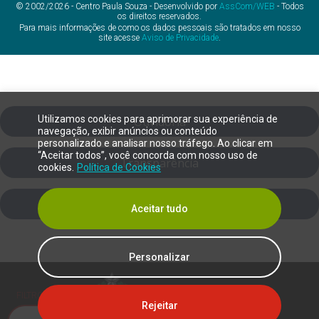
© 2002/2026 - Centro Paula Souza - Desenvolvido por
AssCom/WEB
- Todos
Curso
os direitos reservados.
Para mais informações de como os dados pessoais são tratados em nosso
Pré-
Ensino Técnico concluído ou
site acesse
Aviso de Privacidade
.
Requisito
Graduação concluída
Carga
Horária
300 horas
Total do
Utilizamos cookies para aprimorar sua experiência de
Ouvidoria
navegação, exibir anúncios ou conteúdo
Curso
personalizado e analisar nosso tráfego. Ao clicar em
“Aceitar todos”, você concorda com nosso uso de
Transparência
Módulos
cookies.
Política de Cookies
O curso é ofertado em 1 único
Semestrai
módulo.
s
SIC
Aceitar tudo
Composto por roteiros de estudo,
Material
livros em formato
pdf
, videoaulas e
Didático
Personalizar
objetos interativos de estudo.
Plano de
FILTRO DE DALTONISMO
Clique para
acessar
Rejeitar
Curso